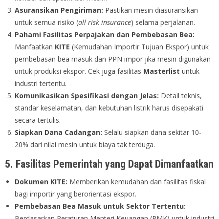
Asuransikan Pengiriman:
Pastikan mesin diasuransikan
untuk semua risiko (
all risk insurance
) selama perjalanan.
Pahami Fasilitas Perpajakan dan Pembebasan Bea:
Manfaatkan
KITE
(Kemudahan Importir Tujuan Ekspor) untuk
pembebasan bea masuk dan PPN impor jika mesin digunakan
untuk produksi ekspor. Cek juga fasilitas
Masterlist
untuk
industri tertentu.
Komunikasikan Spesifikasi dengan Jelas:
Detail teknis,
standar keselamatan, dan kebutuhan listrik harus disepakati
secara tertulis.
Siapkan Dana Cadangan:
Selalu siapkan dana sekitar 10-
20% dari nilai mesin untuk biaya tak terduga.
5. Fasilitas Pemerintah yang Dapat Dimanfaatkan
Dokumen KITE:
Memberikan kemudahan dan fasilitas fiskal
bagi importir yang berorientasi ekspor.
Pembebasan Bea Masuk untuk Sektor Tertentu:
Berdasarkan Peraturan Menteri Keuangan (PMK) untuk industri