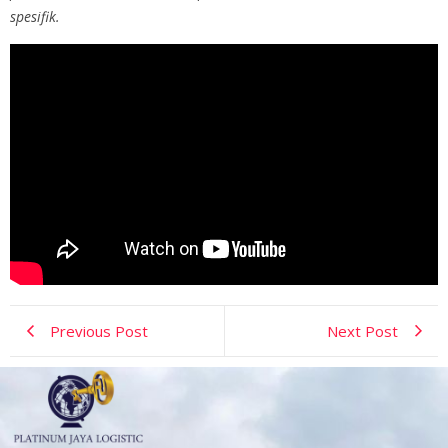
spesifik.
Previous Post
Next Post