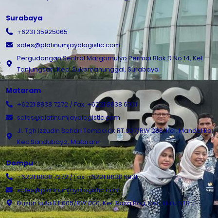
Surabaya
+6231 35925065
sales@platinumjayalogistic.com
Pergudangan Sentral Margomulyo Permai Blok D No 14, Kel.
Tanjungsari, Kec. Sukomanunggal, Surabaya
Mataram
+6221 8838 7272 / Fax. +6221 8838 6931
sales@platinumjayalogistic.com
Jl. Tgh Izzudin Bohari Tembelok RT.007/RW 288, Kel. Mandalika
Kec.Sandubaya, Mataram
Dompu
+6221 8838 7272 / Fax. +6221 8838 6931
sales@platinumjayalogistic.com
Dusun kuta RT.005/RW.000, Kel. Rasa Bou, Kec. Hu’u NTB