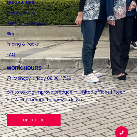
QUICK LINKS
Privacy Policy
Term of Services
Blogs
Pricing & Packs
FAQ
WORK HOURS
Monday-Friday 08:30-17:30
Oh to talking improve produce in limited offices fifteen
an. Wicket branch to answer do we.
CLICK HERE