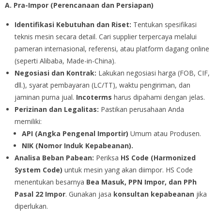
A. Pra-Impor (Perencanaan dan Persiapan)
Identifikasi Kebutuhan dan Riset:
Tentukan spesifikasi
teknis mesin secara detail. Cari supplier terpercaya melalui
pameran internasional, referensi, atau platform dagang online
(seperti Alibaba, Made-in-China).
Negosiasi dan Kontrak:
Lakukan negosiasi harga (FOB, CIF,
dll.), syarat pembayaran (LC/TT), waktu pengiriman, dan
jaminan purna jual.
Incoterms
harus dipahami dengan jelas.
Perizinan dan Legalitas:
Pastikan perusahaan Anda
memiliki:
API (Angka Pengenal Importir)
Umum atau Produsen.
NIK (Nomor Induk Kepabeanan).
Analisa Beban Pabean:
Periksa
HS Code (Harmonized
System Code)
untuk mesin yang akan diimpor. HS Code
menentukan besarnya
Bea Masuk, PPN Impor, dan PPh
Pasal 22 Impor
. Gunakan jasa
konsultan kepabeanan
jika
diperlukan.