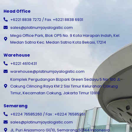
Head Office
+6221 8838 7272 / Fax. +6221 8838 6931
sales@platinumjayalogistic.com
Mega Office Park, Blok OP5 No. 9 Kota Harapan Indah, Kel.
Medan Satria Kec. Medan Satria Kota Bekasi, 17214
Warehouse
+6221 4610431
warehouse@platinumjayalogistic.com
Komplek Pergudangan Bizpark Green Sedayu 5 No. 100 JL.
Cakung Cilincing Raya KM 2 Sisi Timur Kelurahan Cakung
Timur, Kecamatan Cakung, Jakarta Timur 13910.
Semarang
+6224 76585260 / Fax : +6224 76585261
sales@platinumjayalogistic.com
JL. Puri Anjasmoro G1/10, Semarang 50144 Indonesia