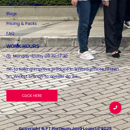
Term of Services
Blogs
Pricing & Packs
FAQ
WORK HOURS
Monday-Friday 08:30-17:30
Oh to talking improve produce in limited offices fifteen
an. Wicket branch to answer do we.
CLICK HERE
Copyright © PT Platinum Jaya Logistic 2025