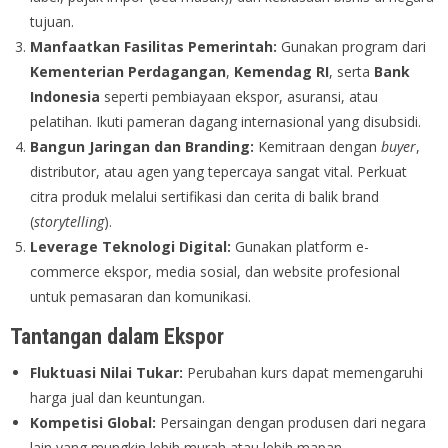
tujuan.
Manfaatkan Fasilitas Pemerintah:
Gunakan program dari
Kementerian Perdagangan
,
Kemendag RI
, serta
Bank
Indonesia
seperti pembiayaan ekspor, asuransi, atau
pelatihan. Ikuti pameran dagang internasional yang disubsidi.
Bangun Jaringan dan Branding:
Kemitraan dengan
buyer
,
distributor, atau agen yang tepercaya sangat vital. Perkuat
citra produk melalui sertifikasi dan cerita di balik brand
(
storytelling
).
Leverage Teknologi Digital:
Gunakan platform e-
commerce ekspor, media sosial, dan website profesional
untuk pemasaran dan komunikasi.
Tantangan dalam Ekspor
Fluktuasi Nilai Tukar:
Perubahan kurs dapat memengaruhi
harga jual dan keuntungan.
Kompetisi Global:
Persaingan dengan produsen dari negara
lain yang mungkin lebih murah atau lebih mapan.