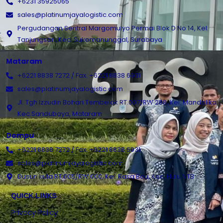
+6231 35925065
sales@platinumjayalogistic.com
Pergudangan Sentral Margomulyo Permai Blok D No 14, Kel.
Tanjungsari, Kec. Sukomanunggal, Surabaya
Mataram
+6221 8838 7272 / Fax. +6221 8838 6931
sales@platinumjayalogistic.com
Jl. Tgh Izzudin Bohari Tembelok RT.007/RW 288, Kel. Mandalika
Kec.Sandubaya, Mataram
Dompu
+6221 8838 7272 / Fax. +6221 8838 6931
sales@platinumjayalogistic.com
Dusun kuta RT.005/RW.000, Kel. Rasa Bou, Kec. Hu’u NTB
QUICK LINKS
Privacy Policy