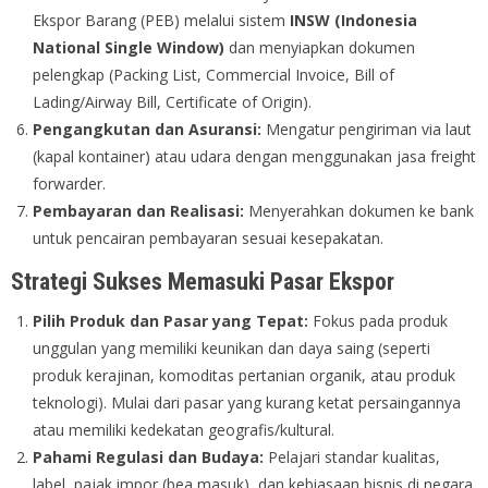
Ekspor Barang (PEB) melalui sistem
INSW (Indonesia
National Single Window)
dan menyiapkan dokumen
pelengkap (Packing List, Commercial Invoice, Bill of
Lading/Airway Bill, Certificate of Origin).
Pengangkutan dan Asuransi:
Mengatur pengiriman via laut
(kapal kontainer) atau udara dengan menggunakan jasa freight
forwarder.
Pembayaran dan Realisasi:
Menyerahkan dokumen ke bank
untuk pencairan pembayaran sesuai kesepakatan.
Strategi Sukses Memasuki Pasar Ekspor
Pilih Produk dan Pasar yang Tepat:
Fokus pada produk
unggulan yang memiliki keunikan dan daya saing (seperti
produk kerajinan, komoditas pertanian organik, atau produk
teknologi). Mulai dari pasar yang kurang ketat persaingannya
atau memiliki kedekatan geografis/kultural.
Pahami Regulasi dan Budaya:
Pelajari standar kualitas,
label, pajak impor (bea masuk), dan kebiasaan bisnis di negara