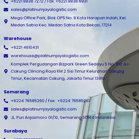
+6221 8838 7272 / Fax. +6221 8838 6931
sales@platinumjayalogistic.com
Mega Office Park, Blok OP5 No. 9 Kota Harapan Indah, Kel.
Medan Satria Kec. Medan Satria Kota Bekasi, 17214
Warehouse
+6221 4610431
warehouse@platinumjayalogistic.com
Komplek Pergudangan Bizpark Green Sedayu 5 No. 100 JL.
Cakung Cilincing Raya KM 2 Sisi Timur Kelurahan Cakung
Timur, Kecamatan Cakung, Jakarta Timur 13910.
Semarang
+6224 76585260 / Fax : +6224 76585261
sales@platinumjayalogistic.com
JL. Puri Anjasmoro G1/10, Semarang 50144 Indonesia
Surabaya