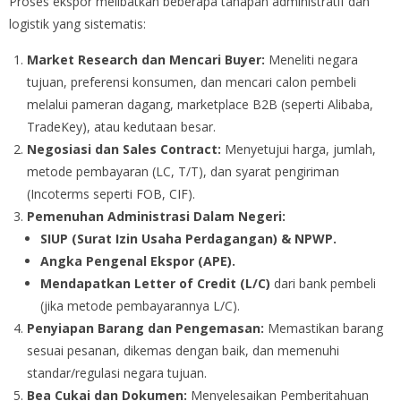
Proses ekspor melibatkan beberapa tahapan administratif dan
logistik yang sistematis:
Market Research dan Mencari Buyer:
Meneliti negara
tujuan, preferensi konsumen, dan mencari calon pembeli
melalui pameran dagang, marketplace B2B (seperti Alibaba,
TradeKey), atau kedutaan besar.
Negosiasi dan Sales Contract:
Menyetujui harga, jumlah,
metode pembayaran (LC, T/T), dan syarat pengiriman
(Incoterms seperti FOB, CIF).
Pemenuhan Administrasi Dalam Negeri:
SIUP (Surat Izin Usaha Perdagangan) & NPWP.
Angka Pengenal Ekspor (APE).
Mendapatkan
Letter of Credit (L/C)
dari bank pembeli
(jika metode pembayarannya L/C).
Penyiapan Barang dan Pengemasan:
Memastikan barang
sesuai pesanan, dikemas dengan baik, dan memenuhi
standar/regulasi negara tujuan.
Bea Cukai dan Dokumen:
Menyelesaikan Pemberitahuan