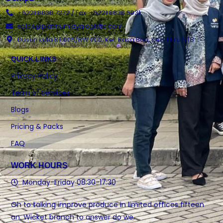
+6221 8838 7272 / Fax. +6221 8838 6931
sales@platinumjayalogistic.com
Dusun kuta RT.005/RW.000, Kel. Rasa Bou, Kec. Hu’u NTB
QUICK LINKS
Privacy Policy
Term of Services
Blogs
Pricing & Packs
FAQ
WORK HOURS
Monday-Friday 08:30-17:30
Oh to talking improve produce in limited offices fifteen
an. Wicket branch to answer do we.