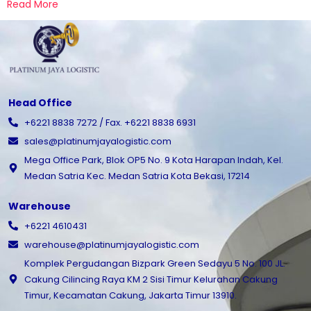
Read More
Head Office
+6221 8838 7272 / Fax. +6221 8838 6931
sales@platinumjayalogistic.com
Mega Office Park, Blok OP5 No. 9 Kota Harapan Indah, Kel.
Medan Satria Kec. Medan Satria Kota Bekasi, 17214
Warehouse
+6221 4610431
warehouse@platinumjayalogistic.com
Komplek Pergudangan Bizpark Green Sedayu 5 No. 100 JL.
Cakung Cilincing Raya KM 2 Sisi Timur Kelurahan Cakung
Timur, Kecamatan Cakung, Jakarta Timur 13910.