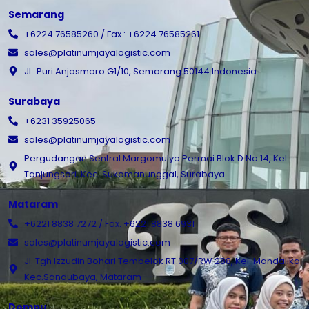
Semarang
+6224 76585260 / Fax : +6224 76585261
sales@platinumjayalogistic.com
JL. Puri Anjasmoro G1/10, Semarang 50144 Indonesia
Surabaya
+6231 35925065
sales@platinumjayalogistic.com
Pergudangan Sentral Margomulyo Permai Blok D No 14, Kel.
Tanjungsari, Kec. Sukomanunggal, Surabaya
Mataram
+6221 8838 7272 / Fax. +6221 8838 6931
sales@platinumjayalogistic.com
Jl. Tgh Izzudin Bohari Tembelok RT.007/RW 288, Kel. Mandalika
Kec.Sandubaya, Mataram
Dompu