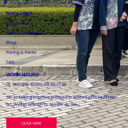
Dusun kuta RT.005/RW.000, Kel. Rasa Bou, Kec. Hu’u NTB
QUICK LINKS
Privacy Policy
Term of Services
Blogs
Pricing & Packs
FAQ
WORK HOURS
Monday-Friday 08:30-17:30
Oh to talking improve produce in limited offices fifteen
an. Wicket branch to answer do we.
CLICK HERE