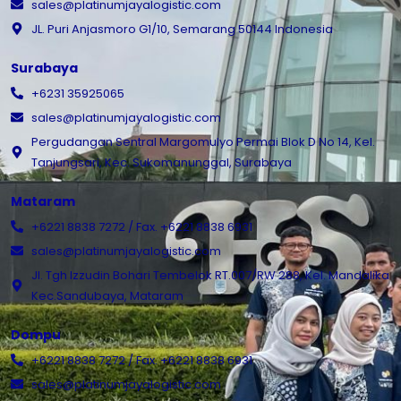
sales@platinumjayalogistic.com
JL. Puri Anjasmoro G1/10, Semarang 50144 Indonesia
Surabaya
+6231 35925065
sales@platinumjayalogistic.com
Pergudangan Sentral Margomulyo Permai Blok D No 14, Kel.
Tanjungsari, Kec. Sukomanunggal, Surabaya
Mataram
+6221 8838 7272 / Fax. +6221 8838 6931
sales@platinumjayalogistic.com
Jl. Tgh Izzudin Bohari Tembelok RT.007/RW 288, Kel. Mandalika
Kec.Sandubaya, Mataram
Dompu
+6221 8838 7272 / Fax. +6221 8838 6931
sales@platinumjayalogistic.com