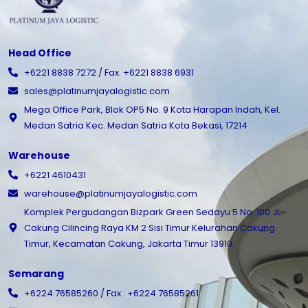
Head Office
+6221 8838 7272 / Fax. +6221 8838 6931
sales@platinumjayalogistic.com
Mega Office Park, Blok OP5 No. 9 Kota Harapan Indah, Kel.
Medan Satria Kec. Medan Satria Kota Bekasi, 17214
Warehouse
+6221 4610431
warehouse@platinumjayalogistic.com
Komplek Pergudangan Bizpark Green Sedayu 5 No. 100 JL.
Cakung Cilincing Raya KM 2 Sisi Timur Kelurahan Cakung
Timur, Kecamatan Cakung, Jakarta Timur 13910.
Semarang
+6224 76585260 / Fax : +6224 76585261